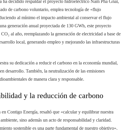
ía ha decidido respaldar el proyecto hidroeléctrico Nam Pha Gnai,
cado de carbono voluntario, emplea tecnología de «flujo
educiendo al mínimo el impacto ambiental al conservar el flujo
y una generación anual proyectada de 130 GWh, este proyecto
CO₂ al año, reemplazando la generación de electricidad a base de
esarrollo local, generando empleo y mejorando las infraestructuras
tra su dedicación a reducir el carbono en la economía mundial,
en desarrollo. También, la neutralización de las emisiones
dioambientales de manera clara y responsable.
ibilidad y la reducción de carbono
 Contigo Energía, resaltó que «calcular y equilibrar nuestra
ambiente, sino además un acto de responsabilidad y claridad.
miento sostenible es una parte fundamental de nuestro objetivo».