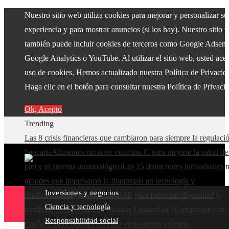
Nuestro sitio web utiliza cookies para mejorar y personalizar su
experiencia y para mostrar anuncios (si los hay). Nuestro sitio 
también puede incluir cookies de terceros como Google Adsens
Google Analytics o YouTube. Al utilizar el sitio web, usted acep
uso de cookies. Hemos actualizado nuestra Política de Privacid
Haga clic en el botón para consultar nuestra Política de Privaci
Ok, Acepto
Trending
Las 8 crisis financieras que cambiaron para siempre la regulaci
bancaria
Alimentos ricos en vitamina C para mejorar la salud de
piel y el sistema inmunológico
Las 15 donaciones individuales 
grandes que impulsaron la filantropía en tecnología y
Inversiones y negocios
finanzas
Buenas prácticas de RSE para fomentar diversidad y
Ciencia y tecnología
compras responsables en Estados Unidos
Las 10 empresas con
Responsabilidad social
capitalización bursátil más alta en su punto máximo