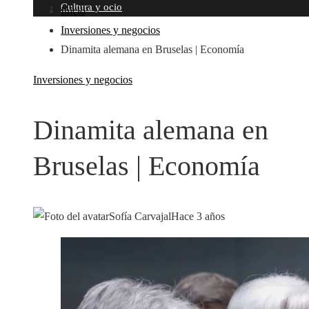
Cultura y ocio
Inicio
Inversiones y negocios
Dinamita alemana en Bruselas | Economía
Inversiones y negocios
Dinamita alemana en
Bruselas | Economía
Sofía Carvajal
Hace 3 años