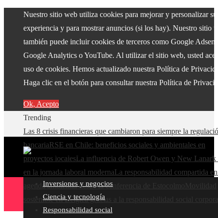
Nuestro sitio web utiliza cookies para mejorar y personalizar su
experiencia y para mostrar anuncios (si los hay). Nuestro sitio 
también puede incluir cookies de terceros como Google Adsens
Google Analytics o YouTube. Al utilizar el sitio web, usted acep
uso de cookies. Hemos actualizado nuestra Política de Privacid
Haga clic en el botón para consultar nuestra Política de Privaci
Ok, Acepto
Trending
Las 8 crisis financieras que cambiaron para siempre la regulaci
bancaria
RSE en Chile: beneficios sociales y ambientales en
proyectos locales
La influencia de Robert Owen y New Lanark 
en la jornada laboral moderna
La responsabilidad compartida en
Inversiones y negocios
agenda ambiental desde la conferencia de Estocolmo
Movilidad
Ciencia y tecnología
sostenible en Bélgica gracias a la responsabilidad social corpora
Responsabilidad social