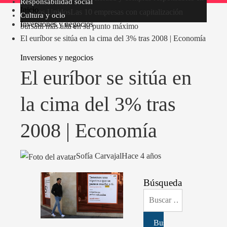
Responsabilidad social
Inicio
Estados Unidos
Las 10 empresas con capitalización
Cultura y ocio
Inversiones y negocios
bursátil más alta en su punto máximo
El euríbor se sitúa en la cima del 3% tras 2008 | Economía
Inversiones y negocios
El euríbor se sitúa en
la cima del 3% tras
2008 | Economía
Sofía Carvajal
Hace 4 años
Búsqueda
Buscar: