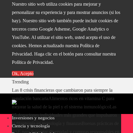
Nuestro sitio web utiliza cookies para mejorar y
personalizar su experiencia y para mostrar anuncios (si los
hay). Nuestro sitio web también puede incluir cookies de
terceros como Google Adsense, Google Analytics o
YouTube. Al utilizar el sitio web, usted acepta el uso de
cookies. Hemos actualizado nuestra Política de
Privacidad. Haga clic en el botón para consultar nuestra
Política de Privacidad.
Ok, Acepto
Trending
Las 8 crisis financieras que cambiaron para siempre la
regulación bancaria
Alimentos ricos en vitamina C para
mejorar la salud de la piel y el sistema inmunológico
Las
15 donaciones individuales más grandes que impulsaron
Inversiones y negocios
la filantropía en tecnología y finanzas
Buenas prácticas de
Ciencia y tecnología
RSE para fomentar diversidad y compras responsables en