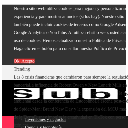
Nuestro sitio web utiliza cookies para mejorar y personalizar su
experiencia y para mostrar anuncios (si los hay). Nuestro sitio 
también puede incluir cookies de terceros como Google Adsens
Google Analytics o YouTube. Al utilizar el sitio web, usted acep
uso de cookies. Hemos actualizado nuestra Política de Privacid
Haga clic en el botón para consultar nuestra Política de Privaci
Ok, Acepto
Trending
Las 8 crisis financieras que cambiaron para siempre la regulaci
bancaria
La influencia de Robert Owen y New Lanark Mills en 
jornada laboral moderna
La responsabilidad compartida en la a
ambiental desde la conferencia de Estocolmo
La escena post-cré
de Spider-Man: Brand New Day y la expansión del MCU más a
de la Tierra
Disney impulsa la creatividad en TikTok con person
Inversiones y negocios
icónicos
Ciencia y tecnología