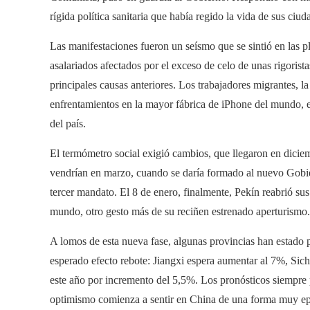
rígida política sanitaria que había regido la vida de sus ciud
Las manifestaciones fueron un seísmo que se sintió en las pl
asalariados afectados por el exceso de celo de unas rigorist
principales causas anteriores. Los trabajadores migrantes, l
enfrentamientos en la mayor fábrica de iPhone del mundo, 
del país.
El termómetro social exigió cambios, que llegaron en diciem
vendrían en marzo, cuando se daría formado al nuevo Gobier
tercer mandato. El 8 de enero, finalmente, Pekín reabrió su
mundo, otro gesto más de su reciñen estrenado aperturismo.
A lomos de esta nueva fase, algunas provincias han estado 
esperado efecto rebote: Jiangxi espera aumentar al 7%, Sic
este año por incremento del 5,5%. Los pronósticos siempre p
optimismo comienza a sentir en China de una forma muy epid