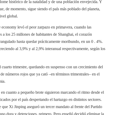
lome histórico de la natalidad y de una población envejecida. Y
e, de momento, sigue siendo el país más poblado del planeta,
vel global.
e economy levó el peor zarpazo en primavera, cuando las
 a los 25 millones de habitantes de Shanghai, el corazón
strangulado hasta quedar prácticamente moribundo, en un 0 . 4%.
, creciendo al 3,9% y al 2,9% interanual respectivamente, según los
 el cuarto trimestre, quedando en suspenso con un crecimiento del
a de números rojos que ya cató –en términos trimestrales– en el
mia.
n en cuanto a pequeño brote siguieron marcando el ritmo desde el
cados por el país despertando el hartazgo en distintos sectores.
 que Xi Jinping aseguró un tercer mandato al frente del Partido
o dura y detenciones, primero. Pero enseñó decidió eliminar la