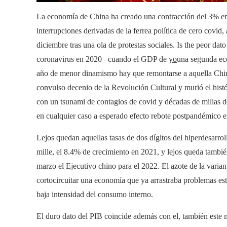
La economía de China ha creado una contracción del 3% en
interrupciones derivadas de la ferrea política de cero covid
diciembre tras una ola de protestas sociales. Is the peor dat
coronavirus en 2020 –cuando el GDP de
yo
una segunda eco
año de menor dinamismo hay que remontarse a aquella China
convulso decenio de la Revolución Cultural y murió el hist
con un tsunami de contagios de covid y décadas de millas de 
en cualquier caso a esperado efecto rebote postpandémico 
Lejos quedan aquellas tasas de dos dígitos del hiperdesarrol
mille, el 8.4% de crecimiento en 2021, y lejos queda tambi
marzo el Ejecutivo chino para el 2022. El azote de la varia
cortocircuitar una economía que ya arrastraba problemas est
baja intensidad del consumo interno.
El duro dato del PIB coincide además con el, también este m