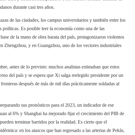
adanos durante casi tres años.
azas de las ciudades, los campus universitarios y también entre los
as políticas. Es posible leer la economía como una de las
a base de la mano de obra barata del país, protagonizaron violentos
en Zhengzhou, y en Guangzhou, uno de los vectores industriales
bre, antes de lo previsto: muchos analistas estimaban que estos
no del país y se espera que Xi salga reelegido presidente por un
s fronteras después de más de mil días prácticamente soldadas al
preparando sus pronósticos para el 2023, un indicador de ese
huan al 6% y Shanghai ha mejorado fijar el crecimiento del PIB de
ueden terminar barridos por la realidad. Es cierto que el
érmica: en los atascos que han regresado a las arterias de Pekín,