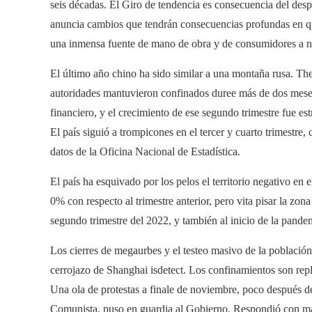
seis décadas. El Giro de tendencia es consecuencia del desp
anuncia cambios que tendrán consecuencias profundas en qu
una inmensa fuente de mano de obra y de consumidores a ni
El último año chino ha sido similar a una montaña rusa. Th
autoridades mantuvieron confinados duree más de dos meses
financiero, y el crecimiento de ese segundo trimestre fue e
El país siguió a trompicones en el tercer y cuarto trimestre
datos de la Oficina Nacional de Estadística.
El país ha esquivado por los pelos el territorio negativo en
0% con respecto al trimestre anterior, pero vita pisar la zon
segundo trimestre del 2022, y también al inicio de la pande
Los cierres de megaurbes y el testeo masivo de la població
cerrojazo de Shanghai isdetect. Los confinamientos son repli
Una ola de protestas a finale de noviembre, poco después de
Comunista, puso en guardia al Gobierno. Respondió con man