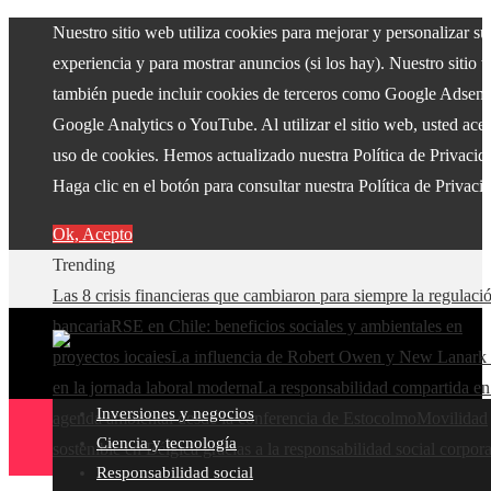
Nuestro sitio web utiliza cookies para mejorar y personalizar su
experiencia y para mostrar anuncios (si los hay). Nuestro sitio 
también puede incluir cookies de terceros como Google Adsens
Google Analytics o YouTube. Al utilizar el sitio web, usted acep
uso de cookies. Hemos actualizado nuestra Política de Privacid
Haga clic en el botón para consultar nuestra Política de Privaci
Ok, Acepto
Trending
Las 8 crisis financieras que cambiaron para siempre la regulaci
bancaria
RSE en Chile: beneficios sociales y ambientales en
proyectos locales
La influencia de Robert Owen y New Lanark 
en la jornada laboral moderna
La responsabilidad compartida en
Inversiones y negocios
agenda ambiental desde la conferencia de Estocolmo
Movilidad
Ciencia y tecnología
sostenible en Bélgica gracias a la responsabilidad social corpora
Responsabilidad social