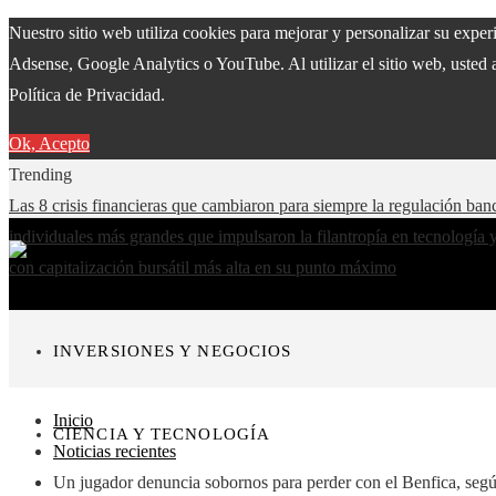
Nuestro sitio web utiliza cookies para mejorar y personalizar su expe
Adsense, Google Analytics o YouTube. Al utilizar el sitio web, usted 
Política de Privacidad.
Ok, Acepto
Trending
Las 8 crisis financieras que cambiaron para siempre la regulación ban
individuales más grandes que impulsaron la filantropía en tecnología 
con capitalización bursátil más alta en su punto máximo
INVERSIONES Y NEGOCIOS
Inicio
CIENCIA Y TECNOLOGÍA
Noticias recientes
Un jugador denuncia sobornos para perder con el Benfica, segú