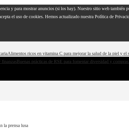
riencia y para mostrar anuncios (si los hay). Nuestro sitio web también
acepta el uso de cookies. Hemos actualizado nuestra Política de Privacid
caria
Alimentos ricos en vitamina C para mejorar la salud de la piel y e
y finanzas
Buenas prácticas de RSE para fomentar diversidad y compras
n la prensa lusa