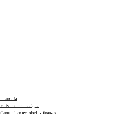
ón bancaria
y el sistema inmunológico
ilantropía en tecnología y finanzas