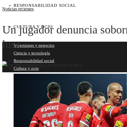
RESPONSABILIDAD SOCIAL
Noticias recientes
Un jugador denuncia soborn
CULTURA Y OCIO
lusa
Inversiones y negocios
Ciencia y tecnología
Responsabilidad social
Sofía Carvajal
Hace 4 años
Cultura y ocio