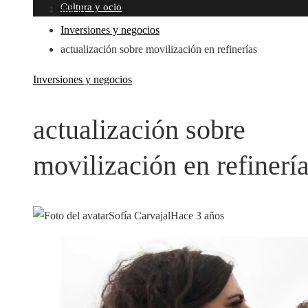
Cultura y ocio
Inicio
Inversiones y negocios
actualización sobre movilización en refinerías
Inversiones y negocios
actualización sobre
movilización en refinerí
Sofía Carvajal
Hace 3 años