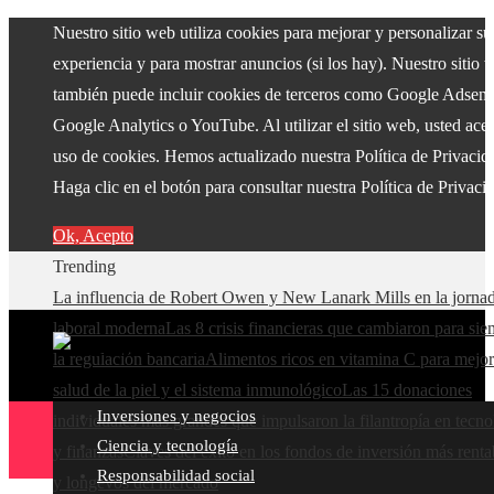
Nuestro sitio web utiliza cookies para mejorar y personalizar su
experiencia y para mostrar anuncios (si los hay). Nuestro sitio 
también puede incluir cookies de terceros como Google Adsens
Google Analytics o YouTube. Al utilizar el sitio web, usted acep
uso de cookies. Hemos actualizado nuestra Política de Privacid
Haga clic en el botón para consultar nuestra Política de Privaci
Ok, Acepto
Trending
La influencia de Robert Owen y New Lanark Mills en la jorna
laboral moderna
Las 8 crisis financieras que cambiaron para si
la regulación bancaria
Alimentos ricos en vitamina C para mejor
salud de la piel y el sistema inmunológico
Las 15 donaciones
Inversiones y negocios
individuales más grandes que impulsaron la filantropía en tecno
Ciencia y tecnología
y finanzas
Claves del éxito en los fondos de inversión más renta
Responsabilidad social
y longevos del mercado