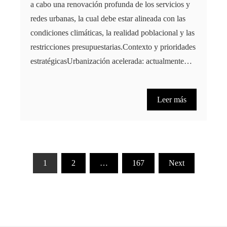
a cabo una renovación profunda de los servicios y
redes urbanas, la cual debe estar alineada con las
condiciones climáticas, la realidad poblacional y las
restricciones presupuestarias.Contexto y prioridades
estratégicasUrbanización acelerada: actualmente…
Leer más
Paginación
1
2
…
167
Next
de
entradas