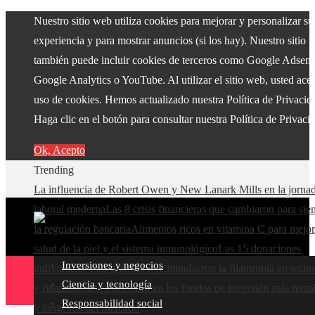
Nuestro sitio web utiliza cookies para mejorar y personalizar su
experiencia y para mostrar anuncios (si los hay). Nuestro sitio 
también puede incluir cookies de terceros como Google Adsens
Google Analytics o YouTube. Al utilizar el sitio web, usted acep
uso de cookies. Hemos actualizado nuestra Política de Privacid
Haga clic en el botón para consultar nuestra Política de Privaci
Ok, Acepto
Trending
La influencia de Robert Owen y New Lanark Mills en la jorna
laboral moderna
Las 8 crisis financieras que cambiaron para si
la regulación bancaria
Alimentos ricos en vitamina C para mejor
salud de la piel y el sistema inmunológico
Las 15 donaciones
Inversiones y negocios
individuales más grandes que impulsaron la filantropía en tecno
Ciencia y tecnología
y finanzas
Claves del éxito en los fondos de inversión más renta
Responsabilidad social
y longevos del mercado