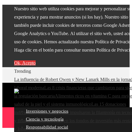
Nuestro sitio web utiliza cookies para mejorar y personalizar su
experiencia y para mostrar anuncios (si los hay). Nuestro sitio 
también puede incluir cookies de terceros como Google Adsens
Google Analytics o YouTube. Al utilizar el sitio web, usted acep
uso de cookies. Hemos actualizado nuestra Política de Privacid
Haga clic en el botón para consultar nuestra Política de Privaci
Ok, Acepto
Trending
La influencia de Robert Owen y New Lanark Mills en la jorna
laboral moderna
Las 8 crisis financieras que cambiaron para si
la regulación bancaria
Alimentos ricos en vitamina C para mejor
salud de la piel y el sistema inmunológico
Las 15 donaciones
Inversiones y negocios
individuales más grandes que impulsaron la filantropía en tecno
Ciencia y tecnología
y finanzas
Claves del éxito en los fondos de inversión más renta
Responsabilidad social
y longevos del mercado