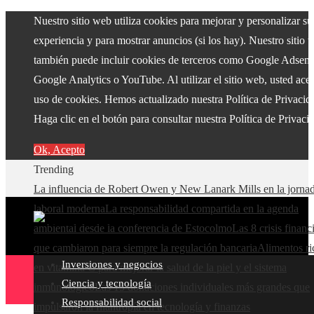
Nuestro sitio web utiliza cookies para mejorar y personalizar su
experiencia y para mostrar anuncios (si los hay). Nuestro sitio 
también puede incluir cookies de terceros como Google Adsens
Google Analytics o YouTube. Al utilizar el sitio web, usted acep
uso de cookies. Hemos actualizado nuestra Política de Privacid
Haga clic en el botón para consultar nuestra Política de Privaci
Ok, Acepto
Trending
La influencia de Robert Owen y New Lanark Mills en la jorna
laboral moderna
La responsabilidad compartida en la agenda
ambiental desde la conferencia de Estocolmo
Las 8 crisis financ
que cambiaron para siempre la regulación bancaria
Alimentos ri
Inversiones y negocios
en vitamina C para mejorar la salud de la piel y el sistema
Ciencia y tecnología
inmunológico
Las 15 donaciones individuales más grandes que
Responsabilidad social
impulsaron la filantropía en tecnología y finanzas