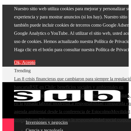
Nuestro sitio web utiliza cookies para mejorar y personalizar su
experiencia y para mostrar anuncios (si los hay). Nuestro sitio 
también puede incluir cookies de terceros como Google Adsens
Google Analytics o YouTube. Al utilizar el sitio web, usted acep
uso de cookies. Hemos actualizado nuestra Política de Privacid
Haga clic en el botón para consultar nuestra Política de Privaci
Ok, Acepto
Trending
Las 8 crisis financieras que cambiaron para siempre la regulaci
bancaria
RSE en Chile: beneficios sociales y ambientales en
proyectos locales
La influencia de Robert Owen y New Lanark 
en la jornada laboral moderna
La responsabilidad compartida en
agenda ambiental desde la conferencia de Estocolmo
Movilidad
sostenible en Bélgica gracias a la responsabilidad social corpora
Inversiones y negocios
Ciencia y tecnología