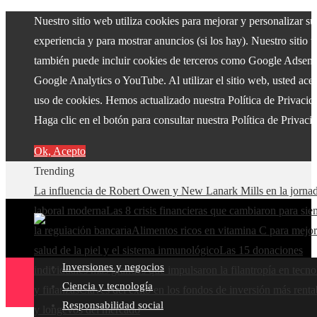
Nuestro sitio web utiliza cookies para mejorar y personalizar su
experiencia y para mostrar anuncios (si los hay). Nuestro sitio 
también puede incluir cookies de terceros como Google Adsens
Google Analytics o YouTube. Al utilizar el sitio web, usted acep
uso de cookies. Hemos actualizado nuestra Política de Privacid
Haga clic en el botón para consultar nuestra Política de Privaci
Ok, Acepto
Trending
La influencia de Robert Owen y New Lanark Mills en la jorna
laboral moderna
Las 8 crisis financieras que cambiaron para si
la regulación bancaria
Alimentos ricos en vitamina C para mejor
salud de la piel y el sistema inmunológico
Las 15 donaciones
Inversiones y negocios
individuales más grandes que impulsaron la filantropía en tecno
Ciencia y tecnología
y finanzas
Claves del éxito en los fondos de inversión más renta
Responsabilidad social
y longevos del mercado