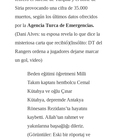
Siria provocando una cifra de 35.000
muertos, según los últimos datos ofrecidos
por la
Agencia Turca de Emergencias.
(Dani Alves: su esposa revela lo que dice la
misteriosa carta que recibió)(Insólito: DT del
Rangers ordena a jugadores dejarse marcar
un gol, video)
Beden eğitimi öğretmeni Milli
Takım kaptanı hentbolcu Cemal
Kütahya ve oğlu Çınar
Kütahya, depremde Antakya
Rönesans Rezidans’ta hayatını
kaybetti. Allah’tan rahmet ve
yakınlarına başsağlığı dileriz.
(Görüntüler: Eski bir röportaj ve