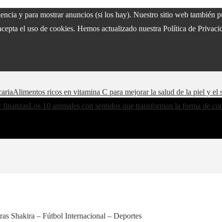
riencia y para mostrar anuncios (si los hay). Nuestro sitio web también
acepta el uso de cookies. Hemos actualizado nuestra Política de Privacid
caria
Alimentos ricos en vitamina C para mejorar la salud de la piel y e
y finanzas
Los 10 animales con sentidos que transforman la forma de co
ras Shakira – Fútbol Internacional – Deportes