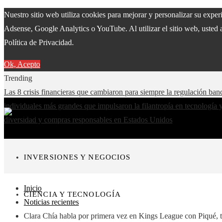
Nuestro sitio web utiliza cookies para mejorar y personalizar su expe
Adsense, Google Analytics o YouTube. Al utilizar el sitio web, usted 
Política de Privacidad.
Ok, Acepto
Trending
Las 8 crisis financieras que cambiaron para siempre la regulación ban
individuales más grandes que impulsaron la filantropía en tecnología 
diversidad y compras responsables en Estados Unidos
INVERSIONES Y NEGOCIOS
Inicio
CIENCIA Y TECNOLOGÍA
Noticias recientes
Clara Chía habla por primera vez en Kings League con Piqué, t