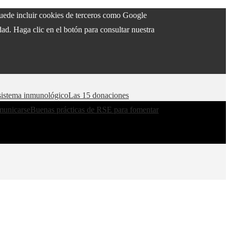
 puede incluir cookies de terceros como Google
ad. Haga clic en el botón para consultar nuestra
l sistema inmunológico
Las 15 donaciones
municarse
Buenas prácticas de RSE para fomentar