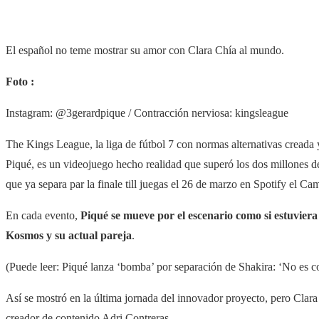
El español no teme mostrar su amor con Clara Chía al mundo.
Foto :
Instagram: @3gerardpique / Contracción nerviosa: kingsleague
The Kings League, la liga de fútbol 7 con normas alternativas creada 
Piqué, es un videojuego hecho realidad que superó los dos millones d
que ya separa par la finale till juegas el 26 de marzo en Spotify el C
En cada evento,
Piqué se mueve por el escenario como si estuviera
Kosmos y su actual pareja
.
(Puede leer: Piqué lanza ‘bomba’ por separación de Shakira: ‘No es co
Así se mostró en la última jornada del innovador proyecto, pero Clara
creador de contenido Adri Contreras.