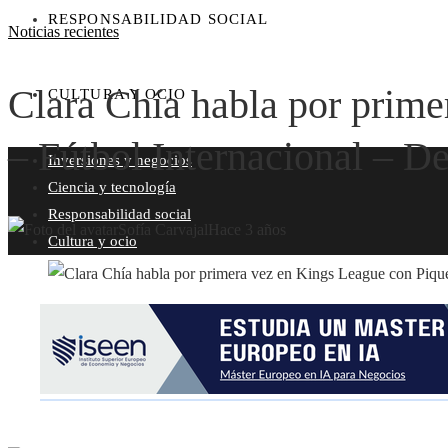
RESPONSABILIDAD SOCIAL
Noticias recientes
Clara Chía habla por prime
CULTURA Y OCIO
– Fútbol Internacional – D
Inversiones y negocios
Ciencia y tecnología
Responsabilidad social
Sofía Carvajal
Hace 3 años
Cultura y ocio