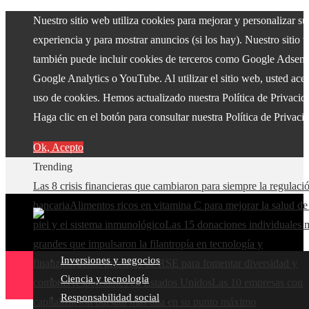
Nuestro sitio web utiliza cookies para mejorar y personalizar su
experiencia y para mostrar anuncios (si los hay). Nuestro sitio 
también puede incluir cookies de terceros como Google Adsens
Google Analytics o YouTube. Al utilizar el sitio web, usted acep
uso de cookies. Hemos actualizado nuestra Política de Privacid
Haga clic en el botón para consultar nuestra Política de Privaci
Ok, Acepto
Trending
Las 8 crisis financieras que cambiaron para siempre la regulaci
bancaria
Alimentos ricos en vitamina C para mejorar la salud de
piel y el sistema inmunológico
Las 15 donaciones individuales 
grandes que impulsaron la filantropía en tecnología y
Inversiones y negocios
finanzas
Buenas prácticas de RSE para fomentar diversidad y
Ciencia y tecnología
compras responsables en Estados Unidos
Las 10 empresas con
Responsabilidad social
capitalización bursátil más alta en su punto máximo