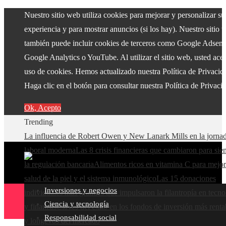
Nuestro sitio web utiliza cookies para mejorar y personalizar su
experiencia y para mostrar anuncios (si los hay). Nuestro sitio 
también puede incluir cookies de terceros como Google Adsens
Google Analytics o YouTube. Al utilizar el sitio web, usted acep
uso de cookies. Hemos actualizado nuestra Política de Privacid
Haga clic en el botón para consultar nuestra Política de Privaci
Ok, Acepto
Trending
La influencia de Robert Owen y New Lanark Mills en la jorna
laboral moderna
Las 8 crisis financieras que cambiaron para si
la regulación bancaria
Alimentos ricos en vitamina C para mejor
salud de la piel y el sistema inmunológico
Las 15 donaciones
Inversiones y negocios
individuales más grandes que impulsaron la filantropía en tecno
Ciencia y tecnología
y finanzas
Claves del éxito en los fondos de inversión más renta
Responsabilidad social
y longevos del mercado