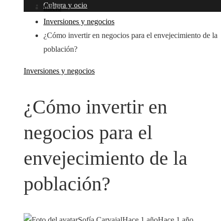
Cultura y ocio
Inicio
Inversiones y negocios
¿Cómo invertir en negocios para el envejecimiento de la
población?
Inversiones y negocios
¿Cómo invertir en
negocios para el
envejecimiento de la
población?
Sofía Carvajal
Hace 1 año
Hace 1 año