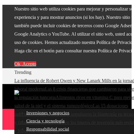
Nuestro sitio web utiliza cookies para mejorar y personalizar su
experiencia y para mostrar anuncios (si los hay). Nuestro sitio 
también puede incluir cookies de terceros como Google Adsens
Google Analytics o YouTube. Al utilizar el sitio web, usted acep
uso de cookies. Hemos actualizado nuestra Política de Privacid
Haga clic en el botón para consultar nuestra Política de Privaci
Ok, Acepto
Trending
La influencia de Robert Owen y New Lanark Mills en la jorna
laboral moderna
Las 8 crisis financieras que cambiaron para si
la regulación bancaria
Alimentos ricos en vitamina C para mejor
salud de la piel y el sistema inmunológico
Las 15 donaciones
Inversiones y negocios
individuales más grandes que impulsaron la filantropía en tecno
Ciencia y tecnología
y finanzas
Claves del éxito en los fondos de inversión más renta
Responsabilidad social
y longevos del mercado