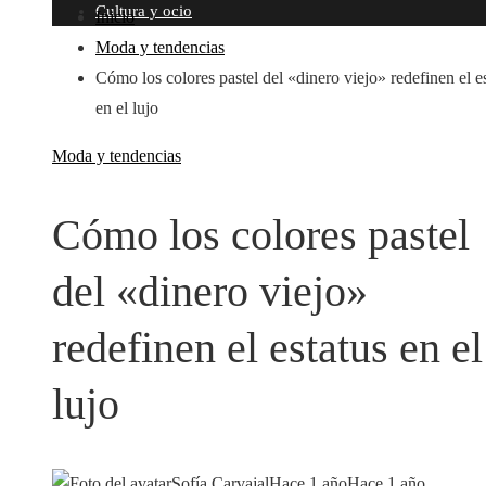
Cultura y ocio
Inicio
Moda y tendencias
Cómo los colores pastel del «dinero viejo» redefinen el e
en el lujo
Moda y tendencias
Cómo los colores pastel
del «dinero viejo»
redefinen el estatus en el
lujo
Sofía Carvajal
Hace 1 año
Hace 1 año