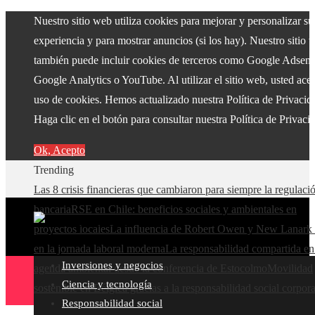
Nuestro sitio web utiliza cookies para mejorar y personalizar su
experiencia y para mostrar anuncios (si los hay). Nuestro sitio 
también puede incluir cookies de terceros como Google Adsens
Google Analytics o YouTube. Al utilizar el sitio web, usted acep
uso de cookies. Hemos actualizado nuestra Política de Privacid
Haga clic en el botón para consultar nuestra Política de Privaci
Ok, Acepto
Trending
Las 8 crisis financieras que cambiaron para siempre la regulaci
bancaria
RSE en Chile: beneficios sociales y ambientales en
proyectos locales
La influencia de Robert Owen y New Lanark 
en la jornada laboral moderna
La responsabilidad compartida en
Inversiones y negocios
agenda ambiental desde la conferencia de Estocolmo
Movilidad
Ciencia y tecnología
sostenible en Bélgica gracias a la responsabilidad social corpora
Responsabilidad social