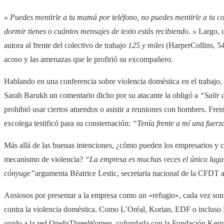
«
Puedes mentirle a tu mamá por teléfono, no puedes mentirle a tu 
dormir tienes o cuántos mensajes de texto estás recibiendo. »
Largo, d
autora al frente del colectivo de trabajo
125 y miles
(HarperCollins, 544
acoso y las amenazas que le profirió su excompañero.
Hablando en una conferencia sobre violencia doméstica en el trabajo, 
Sarah Barukh un comentario dicho por su atacante la obligó a
“Salir d
prohibió usar ciertos atuendos o asistir a reuniones con hombres. Fren
excolega testificó para su consternación:
“Tenía frente a mí una fuerz
Más allá de las buenas intenciones, ¿cómo pueden los empresarios y co
mecanismo de violencia?
“La empresa es muchas veces el único lugar
cónyuge”
argumenta Béatrice Lestic, secretaria nacional de la CFDT a
Ansiosos por presentar a la empresa como un «refugio», cada vez so
contra la violencia doméstica. Como L’Oréal, Korian, EDF o incluso
unido a la red OneInThreeWomen, cofundada con la Fundación Kering 