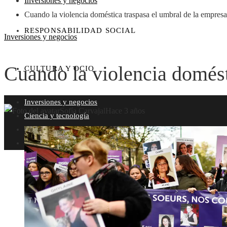
Inversiones y negocios
Cuando la violencia doméstica traspasa el umbral de la empresa
RESPONSABILIDAD SOCIAL
Inversiones y negocios
Cuando la violencia domést
CULTURA Y OCIO
Inversiones y negocios
Sofía Carvajal
Hace 3 años
Ciencia y tecnología
Responsabilidad social
Cultura y ocio