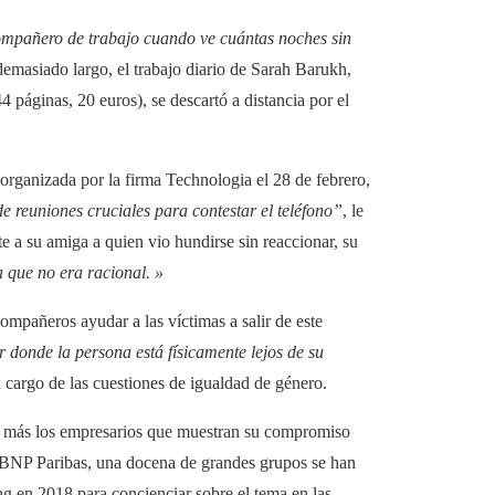
compañero de trabajo cuando ve cuántas noches sin
emasiado largo, el trabajo diario de Sarah Barukh,
 páginas, 20 euros), se descartó a distancia por el
organizada por la firma Technologia el 28 de febrero,
e reuniones cruciales para contestar el teléfono”
, le
te a su amiga a quien vio hundirse sin reaccionar, su
a que no era racional. »
mpañeros ayudar a las víctimas a salir de este
 donde la persona está físicamente lejos de su
 cargo de las cuestiones de igualdad de género.
n más los empresarios que muestran su compromiso
 BNP Paribas, una docena de grandes grupos se han
en 2018 para concienciar sobre el tema en las