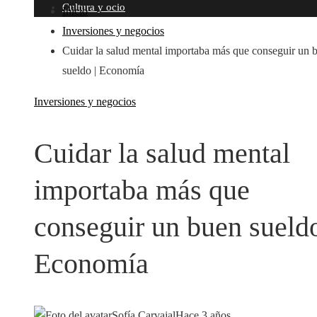
Cultura y ocio
Inicio
Inversiones y negocios
Cuidar la salud mental importaba más que conseguir un 
sueldo | Economía
Inversiones y negocios
Cuidar la salud mental
importaba más que
conseguir un buen sueldo
Economía
Sofía Carvajal
Hace 3 años