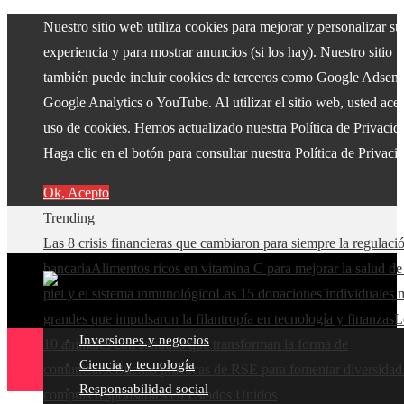
Nuestro sitio web utiliza cookies para mejorar y personalizar su
experiencia y para mostrar anuncios (si los hay). Nuestro sitio 
también puede incluir cookies de terceros como Google Adsens
Google Analytics o YouTube. Al utilizar el sitio web, usted acep
uso de cookies. Hemos actualizado nuestra Política de Privacid
Haga clic en el botón para consultar nuestra Política de Privaci
Ok, Acepto
Trending
Las 8 crisis financieras que cambiaron para siempre la regulaci
bancaria
Alimentos ricos en vitamina C para mejorar la salud de
piel y el sistema inmunológico
Las 15 donaciones individuales 
grandes que impulsaron la filantropía en tecnología y finanzas
L
Inversiones y negocios
10 animales con sentidos que transforman la forma de
Ciencia y tecnología
comunicarse
Buenas prácticas de RSE para fomentar diversidad
Responsabilidad social
compras responsables en Estados Unidos