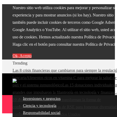
Nuestro sitio web utiliza cookies para mejorar y personalizar su
experiencia y para mostrar anuncios (si los hay). Nuestro sitio 
también puede incluir cookies de terceros como Google Adsens
Google Analytics o YouTube. Al utilizar el sitio web, usted acep
uso de cookies. Hemos actualizado nuestra Política de Privacid
Haga clic en el botón para consultar nuestra Política de Privaci
Ok, Acepto
Trending
Las 8 crisis financieras que cambiaron para siempre la regulaci
bancaria
Alimentos ricos en vitamina C para mejorar la salud de
piel y el sistema inmunológico
Las 15 donaciones individuales 
grandes que impulsaron la filantropía en tecnología y finanzas
L
Inversiones y negocios
10 animales con sentidos que transforman la forma de
Ciencia y tecnología
comunicarse
Buenas prácticas de RSE para fomentar diversidad
Responsabilidad social
compras responsables en Estados Unidos