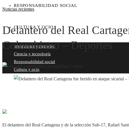
RESPONSABILIDAD SOCIAL
Noticias recientes
Delantero del Real Cartagen
CULTURA Y OCIO
Colombiano – Deportes
Inversiones y negocios
Ciencia y tecnología
Responsabilidad social
Sofía Carvajal
Hace 3 años
Cultura y ocio
El delantero del Real Cartagena y de la selección Sub-17, Rafael Sa