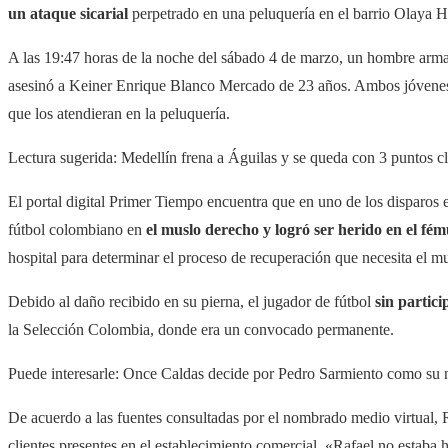
un ataque sicarial
perpetrado en una peluquería en el barrio Olaya H
A las 19:47 horas de la noche del sábado 4 de marzo, un hombre arma
asesinó a Keiner Enrique Blanco Mercado de 23 años. Ambos jóvenes 
que los atendieran en la peluquería.
Lectura sugerida: Medellín frena a Águilas y se queda con 3 puntos c
El portal digital Primer Tiempo encuentra que en uno de los disparos e
fútbol colombiano en
el muslo derecho y logró ser herido en el fé
hospital para determinar el proceso de recuperación que necesita el 
Debido al daño recibido en su pierna, el jugador de fútbol
sin partic
la Selección Colombia, donde era un convocado permanente.
Puede interesarle: Once Caldas decide por Pedro Sarmiento como s
De acuerdo a las fuentes consultadas por el nombrado medio virtual, 
clientes presentes en el establecimiento comercial. «Rafael no estaba