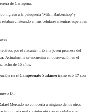
errera de Cartagena.
do ingresó a la peluquería ‘Milan Barbershop’ y
estaban chateando en sus celulares mientras esperaban
laves
fectivos por el atacante hirió a la joven promesa del
mur.
Actualmente se encuentra en observación en el
muchacho de 16 años.
ipación en el Campeonato Sudamericano sub-17
con
u nuevo DT
Rafael Mercado no conocería a ninguno de los otros
 haciendo nada malo,
estaba ahi con su celular a la