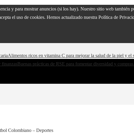
riencia y para mostrar anuncios (si los hay). Nuestro sitio web también
acepta el uso de cookies. Hemos actualizado nuestra Política de Privacid
caria
Alimentos ricos en vitamina C para mejorar la salud de la piel y e
y finanzas
Buenas prácticas de RSE para fomentar diversidad y compras
Fútbol Colombiano – Deportes