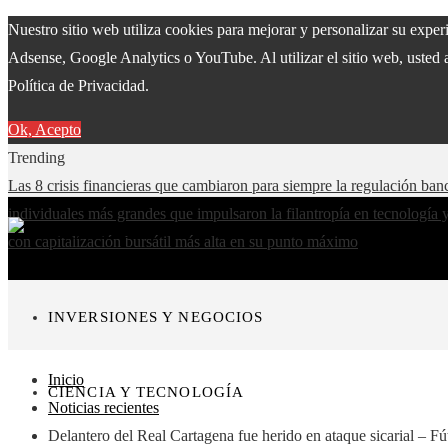
Nuestro sitio web utiliza cookies para mejorar y personalizar su expe
Adsense, Google Analytics o YouTube. Al utilizar el sitio web, usted 
Política de Privacidad.
Ok, Acepto
Trending
Las 8 crisis financieras que cambiaron para siempre la regulación ban
individuales más grandes que impulsaron la filantropía en tecnología 
con capitalización bursátil más alta en su punto máximo
INVERSIONES Y NEGOCIOS
Inicio
CIENCIA Y TECNOLOGÍA
Noticias recientes
Delantero del Real Cartagena fue herido en ataque sicarial – 