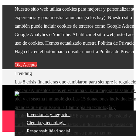
Nuestro sitio web utiliza cookies para mejorar y personalizar su
experiencia y para mostrar anuncios (si los hay). Nuestro sitio 
también puede incluir cookies de terceros como Google Adsens
Google Analytics o YouTube. Al utilizar el sitio web, usted acep
uso de cookies. Hemos actualizado nuestra Política de Privacid
Haga clic en el botón para consultar nuestra Política de Privaci
Ok, Acepto
Trending
Las 8 crisis financieras que cambiaron para siempre la regulaci
bancaria
Alimentos ricos en vitamina C para mejorar la salud de
piel y el sistema inmunológico
Las 15 donaciones individuales 
grandes que impulsaron la filantropía en tecnología y
Inversiones y negocios
finanzas
Buenas prácticas de RSE para fomentar diversidad y
Ciencia y tecnología
compras responsables en Estados Unidos
Las 10 empresas con
Responsabilidad social
capitalización bursátil más alta en su punto máximo