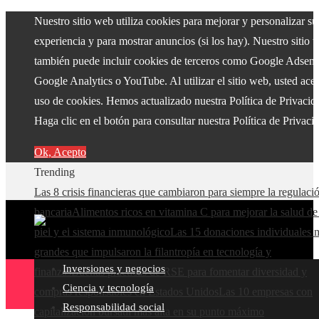
Nuestro sitio web utiliza cookies para mejorar y personalizar su
experiencia y para mostrar anuncios (si los hay). Nuestro sitio 
también puede incluir cookies de terceros como Google Adsens
Google Analytics o YouTube. Al utilizar el sitio web, usted acep
uso de cookies. Hemos actualizado nuestra Política de Privacid
Haga clic en el botón para consultar nuestra Política de Privaci
Ok, Acepto
Trending
Las 8 crisis financieras que cambiaron para siempre la regulaci
bancaria
Alimentos ricos en vitamina C para mejorar la salud de
piel y el sistema inmunológico
Las 15 donaciones individuales 
grandes que impulsaron la filantropía en tecnología y
Inversiones y negocios
finanzas
Buenas prácticas de RSE para fomentar diversidad y
Ciencia y tecnología
compras responsables en Estados Unidos
Las 10 empresas con
Responsabilidad social
capitalización bursátil más alta en su punto máximo