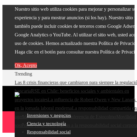
Nuestro sitio web utiliza cookies para mejorar y personalizar su
experiencia y para mostrar anuncios (si los hay). Nuestro sitio 
también puede incluir cookies de terceros como Google Adsens
Google Analytics o YouTube. Al utilizar el sitio web, usted acep
uso de cookies. Hemos actualizado nuestra Política de Privacid
Haga clic en el botón para consultar nuestra Política de Privaci
Ok, Acepto
Trending
Las 8 crisis financieras que cambiaron para siempre la regulaci
bancaria
RSE en Chile: beneficios sociales y ambientales en
proyectos locales
La influencia de Robert Owen y New Lanark 
en la jornada laboral moderna
La responsabilidad compartida en
Inversiones y negocios
agenda ambiental desde la conferencia de Estocolmo
Movilidad
Ciencia y tecnología
sostenible en Bélgica gracias a la responsabilidad social corpora
Responsabilidad social