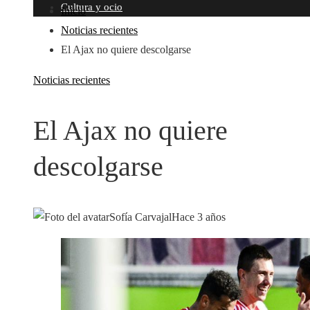
Cultura y ocio
Inicio
Noticias recientes
El Ajax no quiere descolgarse
Noticias recientes
El Ajax no quiere
descolgarse
Sofía Carvajal
Hace 3 años