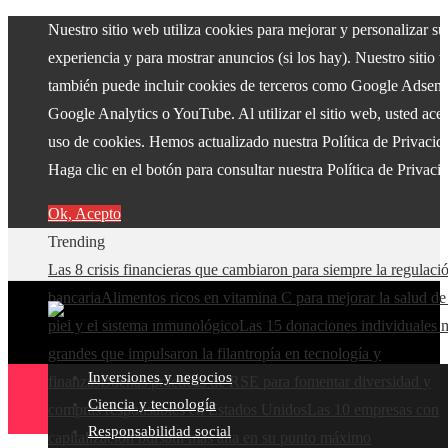
Nuestro sitio web utiliza cookies para mejorar y personalizar su
experiencia y para mostrar anuncios (si los hay). Nuestro sitio 
también puede incluir cookies de terceros como Google Adsens
Google Analytics o YouTube. Al utilizar el sitio web, usted acep
uso de cookies. Hemos actualizado nuestra Política de Privacid
Haga clic en el botón para consultar nuestra Política de Privaci
Ok, Acepto
Trending
Las 8 crisis financieras que cambiaron para siempre la regulaci
bancaria
Alimentos ricos en vitamina C para mejorar la salud de
piel y el sistema inmunológico
Las 15 donaciones individuales 
grandes que impulsaron la filantropía en tecnología y
Inversiones y negocios
finanzas
Buenas prácticas de RSE para fomentar diversidad y
Ciencia y tecnología
compras responsables en Estados Unidos
Las 10 empresas con
Responsabilidad social
capitalización bursátil más alta en su punto máximo