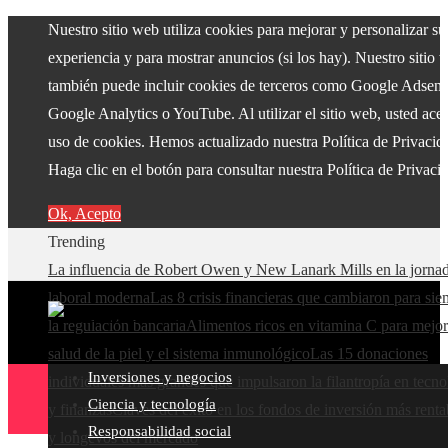
Nuestro sitio web utiliza cookies para mejorar y personalizar su
experiencia y para mostrar anuncios (si los hay). Nuestro sitio 
también puede incluir cookies de terceros como Google Adsens
Google Analytics o YouTube. Al utilizar el sitio web, usted acep
uso de cookies. Hemos actualizado nuestra Política de Privacid
Haga clic en el botón para consultar nuestra Política de Privaci
Ok, Acepto
Trending
La influencia de Robert Owen y New Lanark Mills en la jorna
laboral moderna
Las 8 crisis financieras que cambiaron para si
la regulación bancaria
Alimentos ricos en vitamina C para mejor
salud de la piel y el sistema inmunológico
Las 15 donaciones
Inversiones y negocios
individuales más grandes que impulsaron la filantropía en tecno
Ciencia y tecnología
y finanzas
Claves del éxito en los fondos de inversión más renta
Responsabilidad social
y longevos del mercado