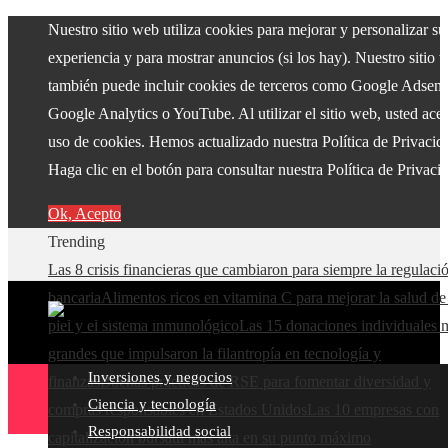
Nuestro sitio web utiliza cookies para mejorar y personalizar su
experiencia y para mostrar anuncios (si los hay). Nuestro sitio 
también puede incluir cookies de terceros como Google Adsens
Google Analytics o YouTube. Al utilizar el sitio web, usted acep
uso de cookies. Hemos actualizado nuestra Política de Privacid
Haga clic en el botón para consultar nuestra Política de Privaci
Ok, Acepto
Trending
Las 8 crisis financieras que cambiaron para siempre la regulaci
bancaria
Alimentos ricos en vitamina C para mejorar la salud de
piel y el sistema inmunológico
Las 15 donaciones individuales 
grandes que impulsaron la filantropía en tecnología y
Inversiones y negocios
finanzas
Buenas prácticas de RSE para fomentar diversidad y
Ciencia y tecnología
compras responsables en Estados Unidos
Las 10 empresas con
Responsabilidad social
capitalización bursátil más alta en su punto máximo