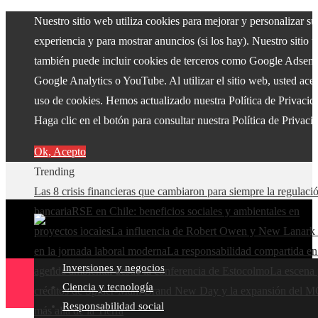
Nuestro sitio web utiliza cookies para mejorar y personalizar su
experiencia y para mostrar anuncios (si los hay). Nuestro sitio 
también puede incluir cookies de terceros como Google Adsens
Google Analytics o YouTube. Al utilizar el sitio web, usted acep
uso de cookies. Hemos actualizado nuestra Política de Privacid
Haga clic en el botón para consultar nuestra Política de Privaci
Ok, Acepto
Trending
Las 8 crisis financieras que cambiaron para siempre la regulaci
bancaria
RSE en Chile: beneficios sociales y ambientales en
proyectos locales
La influencia de Robert Owen y New Lanark 
en la jornada laboral moderna
La responsabilidad compartida en
Inversiones y negocios
agenda ambiental desde la conferencia de Estocolmo
La escena 
Ciencia y tecnología
créditos de Spider-Man: Brand New Day y la expansión del 
Responsabilidad social
más allá de la Tierra