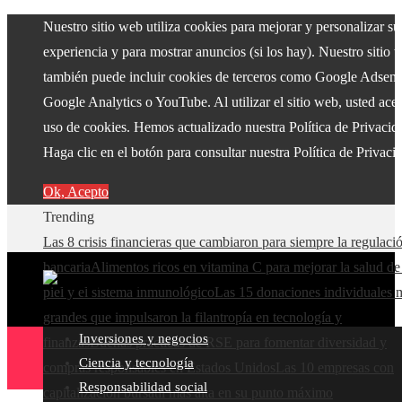
Nuestro sitio web utiliza cookies para mejorar y personalizar su
experiencia y para mostrar anuncios (si los hay). Nuestro sitio 
también puede incluir cookies de terceros como Google Adsens
Google Analytics o YouTube. Al utilizar el sitio web, usted acep
uso de cookies. Hemos actualizado nuestra Política de Privacid
Haga clic en el botón para consultar nuestra Política de Privaci
Ok, Acepto
Trending
Las 8 crisis financieras que cambiaron para siempre la regulaci
bancaria
Alimentos ricos en vitamina C para mejorar la salud de
piel y el sistema inmunológico
Las 15 donaciones individuales 
grandes que impulsaron la filantropía en tecnología y
Inversiones y negocios
finanzas
Buenas prácticas de RSE para fomentar diversidad y
Ciencia y tecnología
compras responsables en Estados Unidos
Las 10 empresas con
Responsabilidad social
capitalización bursátil más alta en su punto máximo