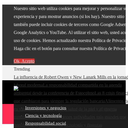
Nuestro sitio web utiliza cookies para mejorar y personalizar su
experiencia y para mostrar anuncios (si los hay). Nuestro sitio 
también puede incluir cookies de terceros como Google Adsens
Google Analytics o YouTube. Al utilizar el sitio web, usted acep
uso de cookies. Hemos actualizado nuestra Política de Privacid
Haga clic en el botón para consultar nuestra Política de Privaci
Ok, Acepto
Trending
La influencia de Robert Owen y New Lanark Mills en la jorna
laboral moderna
La responsabilidad compartida en la agenda
ambiental desde la conferencia de Estocolmo
Las 8 crisis financ
que cambiaron para siempre la regulación bancaria
Alimentos ri
Inversiones y negocios
en vitamina C para mejorar la salud de la piel y el sistema
Ciencia y tecnología
inmunológico
Las 15 donaciones individuales más grandes que
Responsabilidad social
impulsaron la filantropía en tecnología y finanzas