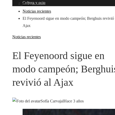
Cultura y ocio
Inicio
Noticias recientes
El Feyenoord sigue en modo campeón; Berghuis revivió 
Ajax
Noticias recientes
El Feyenoord sigue en
modo campeón; Berghui
revivió al Ajax
Sofía Carvajal
Hace 3 años