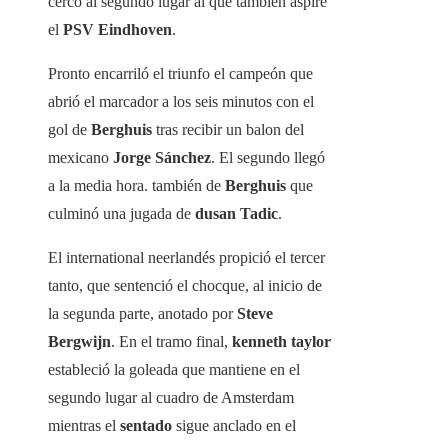
cerco al segundo lugar al que también aspire
el
PSV Eindhoven
.
Pronto encarriló el triunfo el campeón que
abrió el marcador a los seis minutos con el
gol de
Berghuis
tras recibir un balon del
mexicano
Jorge
Sánchez
. El segundo llegó
a la media hora. también de
Berghuis
que
culminó una jugada de
dusan
Tadic
.
El international neerlandés propició el tercer
tanto, que sentenció el chocque, al inicio de
la segunda parte, anotado por
Steve
Bergwijn
. En el tramo final,
kenneth
taylor
estableció la goleada que mantiene en el
segundo lugar al cuadro de Amsterdam
mientras el
sentado
sigue anclado en el