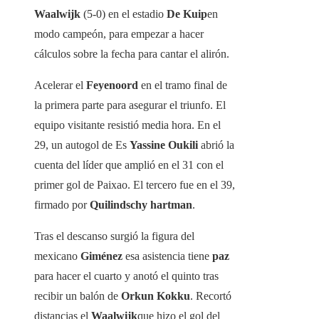
Waalwijk
(5-0) en el estadio
De
Kuip
en
modo campeón, para empezar a hacer
cálculos sobre la fecha para cantar el alirón.
Acelerar el
Feyenoord
en el tramo final de
la primera parte para asegurar el triunfo. El
equipo visitante resistió media hora. En el
29, un autogol de Es
Yassine Oukili
abrió la
cuenta del líder que amplió en el 31 con el
primer gol de Paixao. El tercero fue en el 39,
firmado por
Quilindschy
hartman
.
Tras el descanso surgió la figura del
mexicano
Giménez
esa asistencia tiene
paz
para hacer el cuarto y anotó el quinto tras
recibir un balón de
Orkun
Kokku
. Recortó
distancias el
Waalwijk
que hizo el gol del