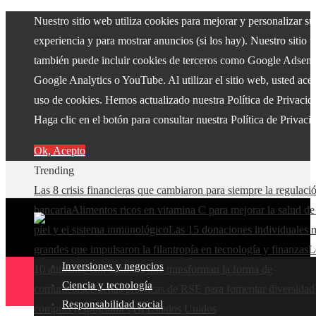
Nuestro sitio web utiliza cookies para mejorar y personalizar su
experiencia y para mostrar anuncios (si los hay). Nuestro sitio 
también puede incluir cookies de terceros como Google Adsens
Google Analytics o YouTube. Al utilizar el sitio web, usted acep
uso de cookies. Hemos actualizado nuestra Política de Privacid
Haga clic en el botón para consultar nuestra Política de Privaci
Ok, Acepto
Trending
Las 8 crisis financieras que cambiaron para siempre la regulaci
bancaria
Alimentos ricos en vitamina C para mejorar la salud de
piel y el sistema inmunológico
Las 15 donaciones individuales 
grandes que impulsaron la filantropía en tecnología y finanzas
L
Inversiones y negocios
10 animales con sentidos que transforman la forma de
Ciencia y tecnología
comunicarse
Buenas prácticas de RSE para fomentar diversidad
Responsabilidad social
compras responsables en Estados Unidos