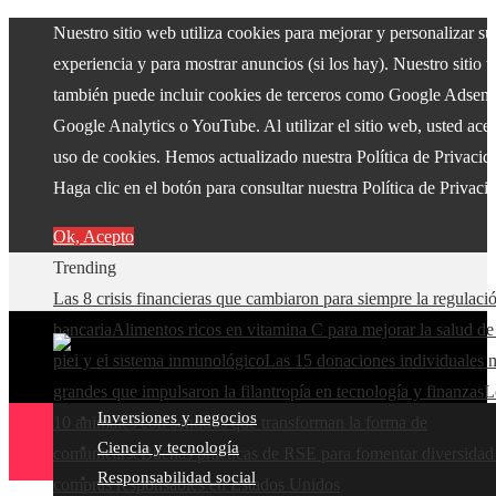
Nuestro sitio web utiliza cookies para mejorar y personalizar su
experiencia y para mostrar anuncios (si los hay). Nuestro sitio 
también puede incluir cookies de terceros como Google Adsens
Google Analytics o YouTube. Al utilizar el sitio web, usted acep
uso de cookies. Hemos actualizado nuestra Política de Privacid
Haga clic en el botón para consultar nuestra Política de Privaci
Ok, Acepto
Trending
Las 8 crisis financieras que cambiaron para siempre la regulaci
bancaria
Alimentos ricos en vitamina C para mejorar la salud de
piel y el sistema inmunológico
Las 15 donaciones individuales 
grandes que impulsaron la filantropía en tecnología y finanzas
L
Inversiones y negocios
10 animales con sentidos que transforman la forma de
Ciencia y tecnología
comunicarse
Buenas prácticas de RSE para fomentar diversidad
Responsabilidad social
compras responsables en Estados Unidos