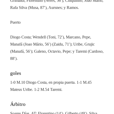
Grimaldi; Florentino (Nérès, 56′), Chiquinho; Joao Mario,
Rafa Silva (Musa, 87′), Aursnes; y Ramos.
Puerto
Diogo Costa; Wendell (Toni, 72′), Marcano, Pepe,
Manafá (Joao Mário, 56′) (Zaidu, 71′); Uribe, Grujic
(Manafá, 56′); Galeno, Octavio, Pepe; y Taremi (Cardoso,
88′).
goles
1-0 M.10 Diogo Costa, en propia puerta. 1-1 M.45
Mateus Uribe. 1-2 M.54 Taremi.
Árbitro
Soares Días. AT: Florentino (14′), Gilberto (49′), Silva