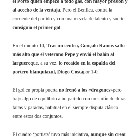
el Porto quien empezó a todo gas, con mayor presión y
al acecho de la ventaja
. Pero el Benfica, contra la
corriente del partido y con una mezcla de talento y suerte,
consiguio el primer gol
.
En el minuto 10,
Tras un centro, Gonçalo Ramos saltó
más alto que el veterano Pepe y envió el balón al
larguero
que, a su vez, lo
recaído en la espalda del
portero blanquiazul, Diogo Costa
por 1-0.
El gol en propia puerta
no frenó a los «dragones»
pero
trajo algo de equilibrio a un partido con un sinfín de duras
faltas y paradas, habitual en el siempre disputa clásico
entre estos dos conjuntos.
El cuadro ‘portista’ tuvo más iniciativa,
aunque sin crear