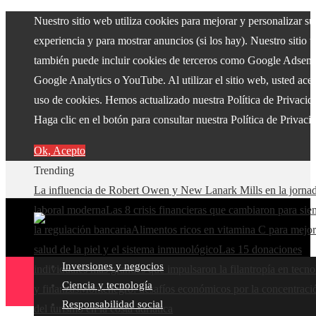
Nuestro sitio web utiliza cookies para mejorar y personalizar su
experiencia y para mostrar anuncios (si los hay). Nuestro sitio 
también puede incluir cookies de terceros como Google Adsens
Google Analytics o YouTube. Al utilizar el sitio web, usted acep
uso de cookies. Hemos actualizado nuestra Política de Privacid
Haga clic en el botón para consultar nuestra Política de Privaci
Ok, Acepto
Trending
La influencia de Robert Owen y New Lanark Mills en la jorna
laboral moderna
Las 8 crisis financieras que cambiaron para si
la regulación bancaria
Alimentos ricos en vitamina C para mejor
salud de la piel y el sistema inmunológico
Las 15 donaciones
Inversiones y negocios
individuales más grandes que impulsaron la filantropía en tecno
Ciencia y tecnología
y finanzas
Montenegro: desafíos económicos por la concentraci
Responsabilidad social
del turismo en la costa adriática