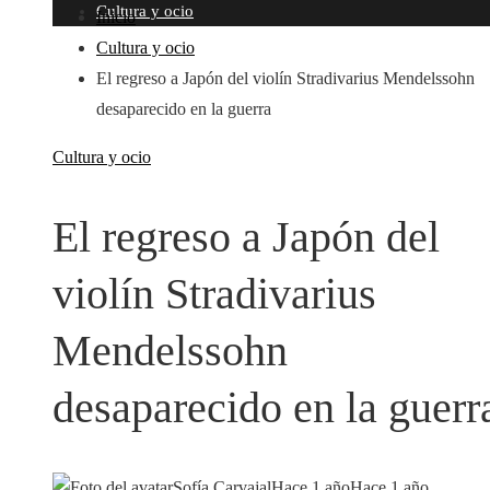
Cultura y ocio
Inicio
Cultura y ocio
El regreso a Japón del violín Stradivarius Mendelssohn
desaparecido en la guerra
Cultura y ocio
El regreso a Japón del
violín Stradivarius
Mendelssohn
desaparecido en la guerr
Sofía Carvajal
Hace 1 año
Hace 1 año