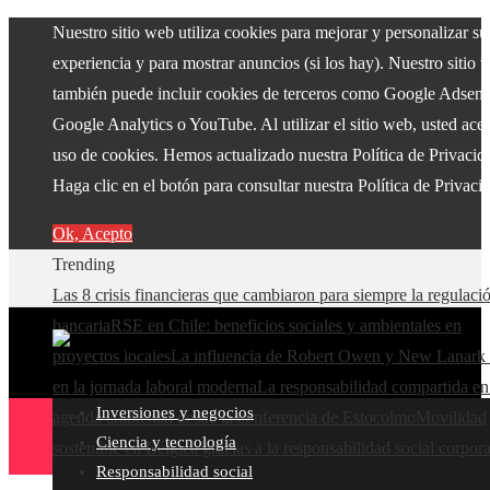
Nuestro sitio web utiliza cookies para mejorar y personalizar su
experiencia y para mostrar anuncios (si los hay). Nuestro sitio 
también puede incluir cookies de terceros como Google Adsens
Google Analytics o YouTube. Al utilizar el sitio web, usted acep
uso de cookies. Hemos actualizado nuestra Política de Privacid
Haga clic en el botón para consultar nuestra Política de Privaci
Ok, Acepto
Trending
Las 8 crisis financieras que cambiaron para siempre la regulaci
bancaria
RSE en Chile: beneficios sociales y ambientales en
proyectos locales
La influencia de Robert Owen y New Lanark 
en la jornada laboral moderna
La responsabilidad compartida en
Inversiones y negocios
agenda ambiental desde la conferencia de Estocolmo
Movilidad
Ciencia y tecnología
sostenible en Bélgica gracias a la responsabilidad social corpora
Responsabilidad social