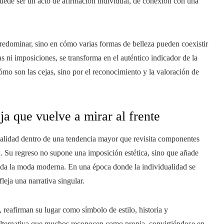
uede ser un acto de afirmación individual, de conexión con una
 predominar, sino en cómo varias formas de belleza pueden coexistir
s ni imposiciones, se transforma en el auténtico indicador de la
ómo son las cejas, sino por el reconocimiento y la valoración de
a que vuelve a mirar al frente
ualidad dentro de una tendencia mayor que revisita componentes
a. Su regreso no supone una imposición estética, sino que añade
inda la moda moderna. En una época donde la individualidad se
leja una narrativa singular.
a, reafirman su lugar como símbolo de estilo, historia y
alternativa que muchos reconocen como propia, convirtiéndose en