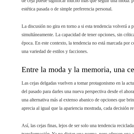
de ceja puede significar mucho más que seguir una moda: p
estética pasada o de simple preferencia personal.
La discusión no gira en torno a si esta tendencia volverá a
simultáneamente. La capacidad de tener opciones, sin crítica
época. En este contexto, la tendencia no está marcada por c
una variedad de estilos y facciones.
Entre la moda y la memoria, una cej
Las cejas delgadas vuelven a tomar protagonismo en la act
del pasado para darles una nueva perspectiva desde el ahor
una alternativa más al extenso abanico de opciones que br
aprecia al igual que la apariencia mostrada, cada decisión ref
Así, las cejas finas, lejos de ser solo una tendencia reciclad
transformación. Ya no dictan una norma, pero ofrecen una 