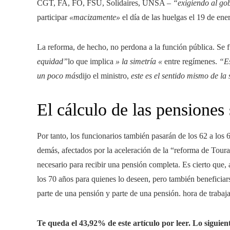
CGT, FA, FO, FSU, Solidaires, UNSA –
“exigiendo al gob
participar
«macizamente»
el día de las huelgas el 19 de ene
La reforma, de hecho, no perdona a la función pública. Se 
equidad”
lo que implica
» la simetría «
entre regímenes.
“Es
un poco más
dijo el ministro,
este es el sentido mismo de la 
El cálculo de las pensiones
Por tanto, los funcionarios también pasarán de los 62 a los
demás, afectados por la aceleración de la “reforma de Toura
necesario para recibir una pensión completa. Es cierto que, a
los 70 años para quienes lo deseen, pero también beneficiar
parte de una pensión y parte de una pensión. hora de trabaja
Te queda el 43,92% de este artículo por leer. Lo siguient