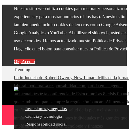
Nuestro sitio web utiliza cookies para mejorar y personalizar su
experiencia y para mostrar anuncios (si los hay). Nuestro sitio 
también puede incluir cookies de terceros como Google Adsens
Google Analytics o YouTube. Al utilizar el sitio web, usted acep
uso de cookies. Hemos actualizado nuestra Política de Privacid
Haga clic en el botón para consultar nuestra Política de Privaci
Ok, Acepto
Trending
La influencia de Robert Owen y New Lanark Mills en la jorna
laboral moderna
La responsabilidad compartida en la agenda
ambiental desde la conferencia de Estocolmo
Las 8 crisis financ
que cambiaron para siempre la regulación bancaria
Alimentos ri
Inversiones y negocios
en vitamina C para mejorar la salud de la piel y el sistema
Ciencia y tecnología
inmunológico
Las 15 donaciones individuales más grandes que
Responsabilidad social
impulsaron la filantropía en tecnología y finanzas