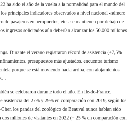
22 ha sido el año de la vuelta a la normalidad para el mundo del
n los principales indicadores observados a nivel nacional -número
ro de pasajeros en aeropuertos, etc.- se mantienen por debajo de
Los ingresos solicitados aún deberían alcanzar los 50.000 millones
ngs. Durante el verano registraron récord de asistencia (+7,5%
onfinamientos, presupuestos más ajustados, encuentra turismo
lientela porque se está moviendo hacia arriba, con alojamientos
cas…
mbién se celebraron durante todo el año. En Ile-de-France,
e asistencia del 27% y 29% en comparación con 2019, según los
t-Cher, los pandas del zoológico de Beauval nunca habían sido
on a dos millones de visitantes en 2022 (+ 25 % en comparación con