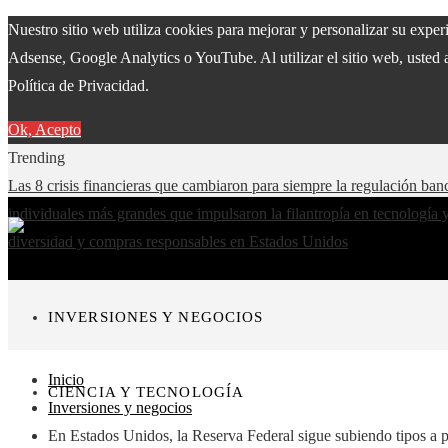
Nuestro sitio web utiliza cookies para mejorar y personalizar su expe
Adsense, Google Analytics o YouTube. Al utilizar el sitio web, usted 
Política de Privacidad.
Ok, Acepto
Trending
Las 8 crisis financieras que cambiaron para siempre la regulación ban
individuales más grandes que impulsaron la filantropía en tecnología 
diversidad y compras responsables en Estados Unidos
INVERSIONES Y NEGOCIOS
Inicio
CIENCIA Y TECNOLOGÍA
Inversiones y negocios
En Estados Unidos, la Reserva Federal sigue subiendo tipos a pes