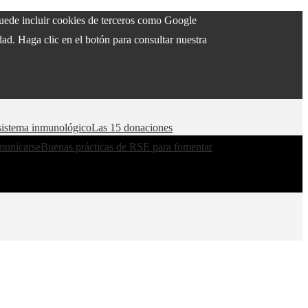
 puede incluir cookies de terceros como Google
ad. Haga clic en el botón para consultar nuestra
l sistema inmunológico
Las 15 donaciones
municarse
Buenas prácticas de RSE para fomentar