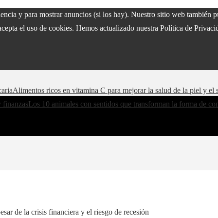
riencia y para mostrar anuncios (si los hay). Nuestro sitio web también
acepta el uso de cookies. Hemos actualizado nuestra Política de Privacid
caria
Alimentos ricos en vitamina C para mejorar la salud de la piel y e
y finanzas
Los 10 animales con sentidos que transforman la forma de co
ar de la crisis financiera y el riesgo de recesión