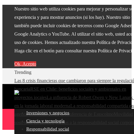
Nuestro sitio web utiliza cookies para mejorar y personalizar su
experiencia y para mostrar anuncios (si los hay). Nuestro sitio 
también puede incluir cookies de terceros como Google Adsens
Google Analytics o YouTube. Al utilizar el sitio web, usted acep
uso de cookies. Hemos actualizado nuestra Política de Privacid
Haga clic en el botón para consultar nuestra Política de Privaci
Ok, Acepto
Trending
Las 8 crisis financieras que cambiaron para siempre la regulaci
bancaria
RSE en Chile: beneficios sociales y ambientales en
proyectos locales
La influencia de Robert Owen y New Lanark 
en la jornada laboral moderna
La responsabilidad compartida en
Inversiones y negocios
agenda ambiental desde la conferencia de Estocolmo
Movilidad
Ciencia y tecnología
sostenible en Bélgica gracias a la responsabilidad social corpora
Responsabilidad social