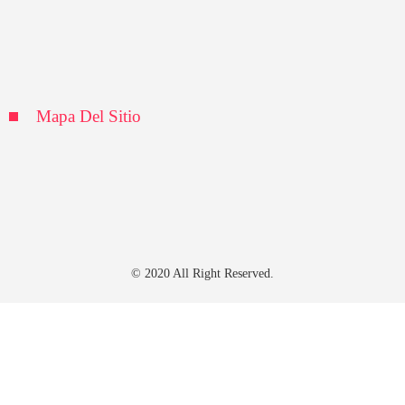
Ciencia y tecnología
Responsabilidad social
Cultura y ocio
Mapa Del Sitio
Política de Privacidad
Quiénes Somos
Contacto
© 2020 All Right Reserved.