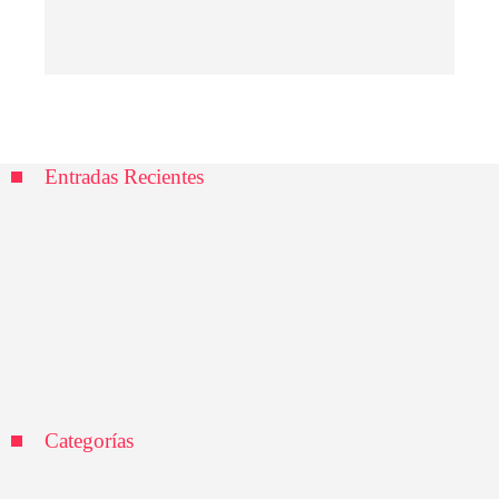
Entradas Recientes
Las 8 crisis financieras que cambiaron para siempre la
regulación bancaria
RSE en Chile: beneficios sociales y ambientales en
proyectos locales
La influencia de Robert Owen y New Lanark Mills en
la jornada laboral moderna
Categorías
Inversiones y negocios