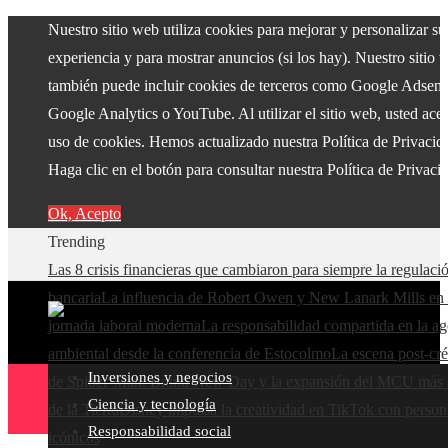
Nuestro sitio web utiliza cookies para mejorar y personalizar su
experiencia y para mostrar anuncios (si los hay). Nuestro sitio 
también puede incluir cookies de terceros como Google Adsens
Google Analytics o YouTube. Al utilizar el sitio web, usted acep
uso de cookies. Hemos actualizado nuestra Política de Privacid
Haga clic en el botón para consultar nuestra Política de Privaci
Ok, Acepto
Trending
Las 8 crisis financieras que cambiaron para siempre la regulaci
bancaria
La influencia de Robert Owen y New Lanark Mills en 
jornada laboral moderna
La responsabilidad compartida en la a
ambiental desde la conferencia de Estocolmo
La escena post-cré
Inversiones y negocios
de Spider-Man: Brand New Day y la expansión del MCU más a
Ciencia y tecnología
de la Tierra
Disney impulsa la creatividad en TikTok con person
Responsabilidad social
icónicos