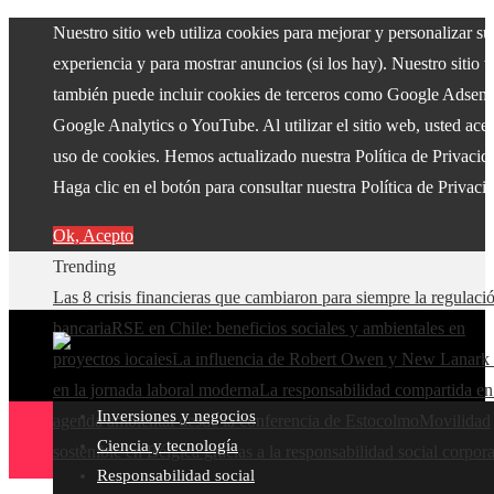
Nuestro sitio web utiliza cookies para mejorar y personalizar su
experiencia y para mostrar anuncios (si los hay). Nuestro sitio 
también puede incluir cookies de terceros como Google Adsens
Google Analytics o YouTube. Al utilizar el sitio web, usted acep
uso de cookies. Hemos actualizado nuestra Política de Privacid
Haga clic en el botón para consultar nuestra Política de Privaci
Ok, Acepto
Trending
Las 8 crisis financieras que cambiaron para siempre la regulaci
bancaria
RSE en Chile: beneficios sociales y ambientales en
proyectos locales
La influencia de Robert Owen y New Lanark 
en la jornada laboral moderna
La responsabilidad compartida en
Inversiones y negocios
agenda ambiental desde la conferencia de Estocolmo
Movilidad
Ciencia y tecnología
sostenible en Bélgica gracias a la responsabilidad social corpora
Responsabilidad social