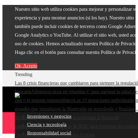
Nuestro sitio web utiliza cookies para mejorar y personalizar su
experiencia y para mostrar anuncios (si los hay). Nuestro sitio 
también puede incluir cookies de terceros como Google Adsens
Google Analytics o YouTube. Al utilizar el sitio web, usted acep
uso de cookies. Hemos actualizado nuestra Política de Privacid
Haga clic en el botón para consultar nuestra Política de Privaci
Ok, Acepto
Trending
Las 8 crisis financieras que cambiaron para siempre la regulaci
bancaria
Alimentos ricos en vitamina C para mejorar la salud de
piel y el sistema inmunológico
Las 15 donaciones individuales 
grandes que impulsaron la filantropía en tecnología y finanzas
L
Inversiones y negocios
10 animales con sentidos que transforman la forma de
Ciencia y tecnología
comunicarse
Buenas prácticas de RSE para fomentar diversidad
Responsabilidad social
compras responsables en Estados Unidos