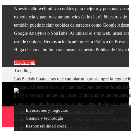
Nuestro sitio web utiliza cookies para mejorar y personalizar su
experiencia y para mostrar anuncios (si los hay). Nuestro sitio 
también puede incluir cookies de terceros como Google Adsens
Google Analytics o YouTube. Al utilizar el sitio web, usted acep
uso de cookies. Hemos actualizado nuestra Política de Privacid
Haga clic en el botón para consultar nuestra Política de Privaci
Ok, Acepto
Trending
Las 8 crisis financieras que cambiaron para siempre la regulaci
bancaria
Alimentos ricos en vitamina C para mejorar la salud de
piel y el sistema inmunológico
Las 15 donaciones individuales 
grandes que impulsaron la filantropía en tecnología y finanzas
L
Inversiones y negocios
10 animales con sentidos que transforman la forma de
Ciencia y tecnología
comunicarse
Buenas prácticas de RSE para fomentar diversidad
Responsabilidad social
compras responsables en Estados Unidos