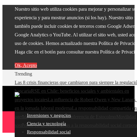
Nuestro sitio web utiliza cookies para mejorar y personalizar su
experiencia y para mostrar anuncios (si los hay). Nuestro sitio 
también puede incluir cookies de terceros como Google Adsens
Google Analytics o YouTube. Al utilizar el sitio web, usted acep
uso de cookies. Hemos actualizado nuestra Política de Privacid
Haga clic en el botón para consultar nuestra Política de Privaci
Ok, Acepto
Trending
Las 8 crisis financieras que cambiaron para siempre la regulaci
bancaria
RSE en Chile: beneficios sociales y ambientales en
proyectos locales
La influencia de Robert Owen y New Lanark 
en la jornada laboral moderna
La responsabilidad compartida en
Inversiones y negocios
agenda ambiental desde la conferencia de Estocolmo
Movilidad
Ciencia y tecnología
sostenible en Bélgica gracias a la responsabilidad social corpora
Responsabilidad social