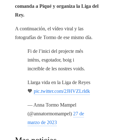
comanda a Piqué y organiza la Liga del
Rey.
A continuación, el vídeo viral y las
fotografías de Tormo de ese mismo día.
Fi de l’inici del projecte més
intèns, esgotador, boig i
increïble de les nostres voids.
Llarga vida en la Liga de Reyes
🧡
pic.twitter.com/2JHVZLrldk
— Anna Tormo Mampel
(@annatormomampel)
27 de
marzo de 2023